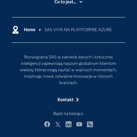
Co to jest...
Certyfikaty
Analityka
Deweloperzy
Analityka w Chmurze
Dlaczego SAS?
Home
SAS VIYA NA PLATFORMIE AZURE
Data Science
Dokumentacja
Sztuczna Inteligencja
Dostępność
Rozwiązania SAS w zakresie danych i sztucznej
Firma
inteligencji zapewniają naszym globalnym klientom
Internet rzeczy
wiedzę, której mogą zaufać w ważnych momentach,
inspirując nowe, odważne innowacje w różnych
Kariera
branżach.
Mój profil SAS
News Room
Kontakt
Produkty
Bądź na bieżąco
Rozwiązania
Facebook
Twitter
LinkedIn
YouTube
RSS
SAS Viya