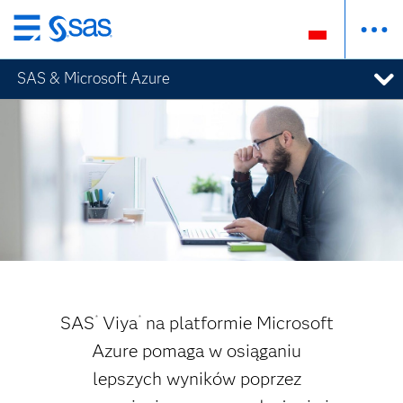
Wróć
do
SAS & Microsoft Azure
strony
głównej
SAS
Viya
na platformie Microsoft
®
®
Azure pomaga w osiąganiu
lepszych wyników poprzez