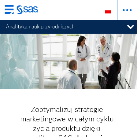
Wróć
do
Analityka nauk przyrodniczych
strony
głównej
Zoptymalizuj strategie
marketingowe w całym cyklu
życia produktu dzięki