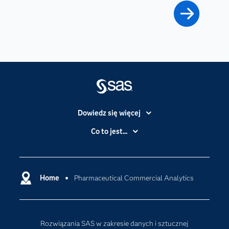
Dowiedz się więcej
Branże
Co to jest...
Certyfikaty
Analityka
Deweloperzy
Analityka w Chmurze
Dlaczego SAS?
Home
Pharmaceutical Commercial Analytics
Data Science
Dokumentacja
Sztuczna Inteligencja
Dostępność
Rozwiązania SAS w zakresie danych i sztucznej
Firma