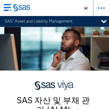
메
인
SAS
Asset and Liability Management
®
컨
텐
츠
로
바
로
가
기
SAS 자산 및 부채 관