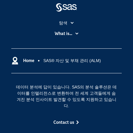
탐색
My SAS
What is...
News Room
IoT(사물 인터넷)
SAS Viya
데이터 사이언스
SAS 이벤트 정보
Home
SAS® 자산 및 부채 관리 (ALM)
디지털 트랜스포메이션
SAS 채용 정보
분석 (Analytics)
SAS를 선택해야 하는 이유
인공 지능
데이터 분석에 답이 있습니다. SAS의 분석 솔루션은 데
Training
클라우드 컴퓨팅
이터를 인텔리전스로 변환하여 전 세계 고객들에게 숨
개발자(Developers)
겨진 분석 인사이트 발견할 수 있도록 지원하고 있습니
다.
교육 전문가
무료체험 및 구매
Contact us
문서화