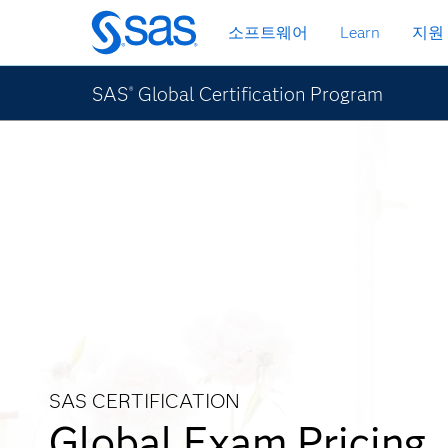
메
소프트웨어
Learn
지원
인
컨
텐
SAS
Global Certification Program
®
츠
로
바
로
가
기
SAS CERTIFICATION
Global Exam Pricing