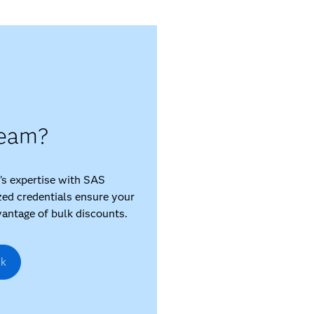
team?
's expertise with SAS
zed credentials ensure your
vantage of bulk discounts.
lk