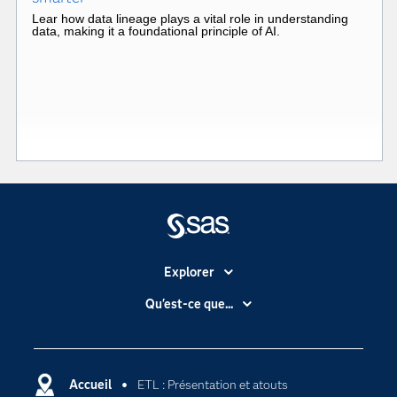
Lear how data lineage plays a vital role in understanding
data, making it a foundational principle of AI.
Explorer
Accessibilité
Qu'est-ce que...
Actualités
Cloud computing
Carrières
Data science
Certifications
Accueil
ETL : Présentation et atouts
Intelligence artificielle