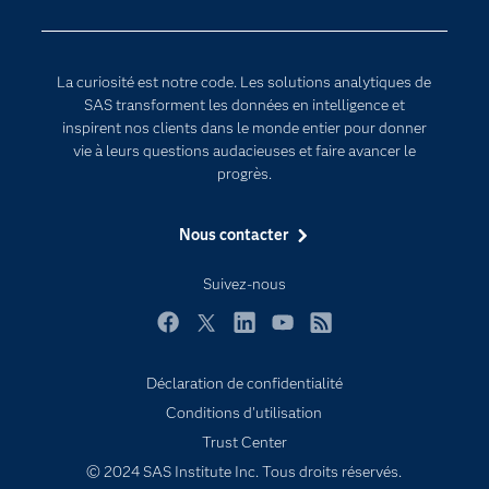
Communities
Internet des objets
Developers
L'analytique
La curiosité est notre code. Les solutions analytiques de
Documentation
Transformation digitale
SAS transforment les données en intelligence et
Pour les enseignants
inspirent nos clients dans le monde entier pour donner
vie à leurs questions audacieuses et faire avancer le
Entreprise
progrès.
Etudiants
Nous contacter
Formations
My SAS
Suivez-nous
Pourquoi SAS ?
Facebook
Twitter
LinkedIn
YouTube
RSS
Produits
SAS Viya
Déclaration de confidentialité
Conditions d'utilisation
Secteurs d'activité
Trust Center
Solutions
© 2024 SAS Institute Inc. Tous droits réservés.
Support & Services