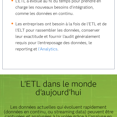
L'ETL a évolué au fil du temps pour prendre en
charge les nouveaux besoins d'intégration,
comme les données en continu.
Les entreprises ont besoin à la fois de l'ETL et de
l'ELT pour rassembler les données, conserver
leur exactitude et fournir l'audit généralement
requis pour l'entreposage des données, le
reporting et
l'Analytics
.
L'ETL dans le monde
d'aujourd'hui
Les données actuelles qui évoluent rapidement
(données en continu, ou streaming data) peuvent être
capturées et analysées à la volée grâce à l'analyse en