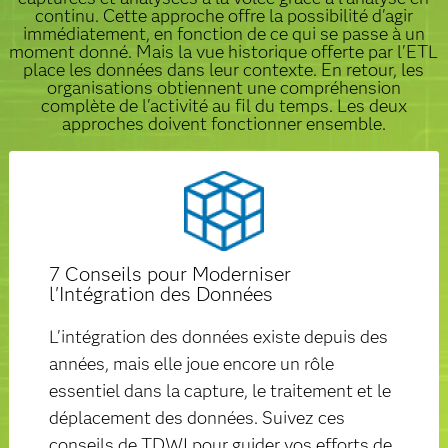
continu. Cette approche offre la possibilité d'agir
immédiatement, en fonction de ce qui se passe à un
moment donné. Mais la vue historique offerte par l'ETL
place les données dans leur contexte. En retour, les
organisations obtiennent une compréhension
complète de l'activité au fil du temps. Les deux
approches doivent fonctionner ensemble.
7 Conseils pour Moderniser
l'Intégration des Données
L'intégration des données existe depuis des
années, mais elle joue encore un rôle
essentiel dans la capture, le traitement et le
déplacement des données. Suivez ces
conseils de TDWI pour guider vos efforts de