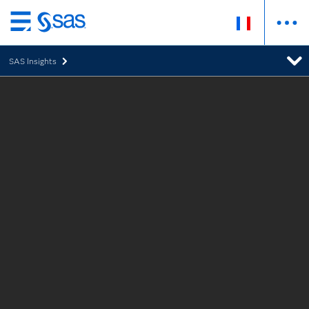
Passer
au
SAS Insights
contenu
principal