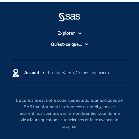
Explorer
Accessibilité
Qu'est-ce que...
Actualités
Cloud computing
Carrières
Data science
Certifications
Accueil
Fraude &amp; Crimes financiers
Intelligence artificielle
Communities
Internet des objets
Developers
L'analytique
La curiosité est notre code. Les solutions analytiques de
Documentation
Transformation digitale
SAS transforment les données en intelligence et
Pour les enseignants
inspirent nos clients dans le monde entier pour donner
vie à leurs questions audacieuses et faire avancer le
Entreprise
progrès.
Etudiants