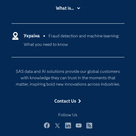
Accessibility
What is...
Careers
Analytics
Certification
Artificial Intelligence
Communities
Україна
Fraud detection and machine learning:
Cloud Computing
What you need to know
Company
Data Science
Developers
Generative AI
Documentation
Responsible Innovation
SAS data and AI solutions provide our global customers
For Educators
with knowledge they can trust in the moments that
matter, inspiring bold new innovations across industries.
Events
Industries
Contact Us
My SAS
Follow Us
Newsroom
Products
Facebook
Twitter
LinkedIn
YouTube
RSS
SAS Viya