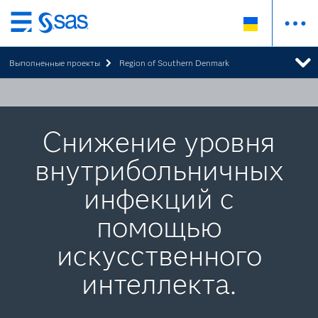
Skip
to
Выполненные проекты
Region of Southern Denmark
main
content
Снижение уровня
внутрибольничных
инфекций с
помощью
искусственного
интеллекта.