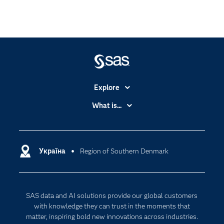
Explore
Accessibility
What is...
Careers
Analytics
Certification
Artificial Intelligence
Communities
Україна
Region of Southern Denmark
Cloud Computing
Company
Data Science
Developers
Generative AI
SAS data and AI solutions provide our global customers
Documentation
Responsible Innovation
with knowledge they can trust in the moments that
For Educators
matter, inspiring bold new innovations across industries.