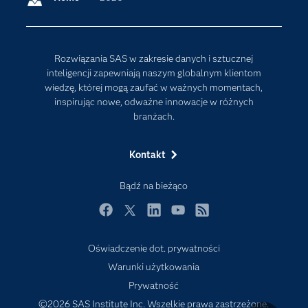
Dokumentacja
Sztuczna Inteligencja
Dostępność
Rozwiązania SAS w zakresie danych i sztucznej
Firma
inteligencji zapewniają naszym globalnym klientom
Internet rzeczy
wiedzę, której mogą zaufać w ważnych momentach,
inspirując nowe, odważne innowacje w różnych
Kariera
branżach.
Mój profil SAS
News Room
Kontakt
Produkty
Bądź na bieżąco
Rozwiązania
Facebook
Twitter
LinkedIn
YouTube
RSS
SAS Viya
Społeczności
Oświadczenie dot. prywatności
Warunki użytkowania
Studenci
Prywatność
Szkolenia
©2026 SAS Institute Inc. Wszelkie prawa zastrzeżone.