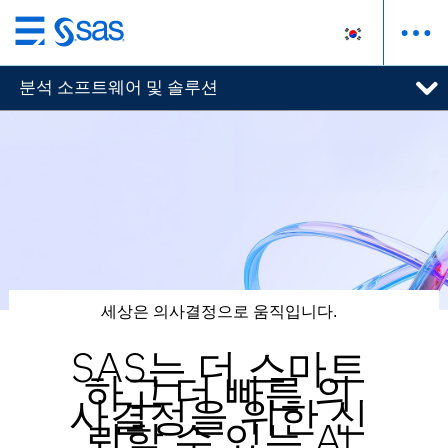
메
인
분석 소프트웨어 및 솔루션
컨
텐
츠
로
바
로
가
기
세상은 의사결정으로 움직입니다.
SAS는 더 스마트
하고 더 빠른 의
사결정을 위한 신
뢰할 수 있는 AI