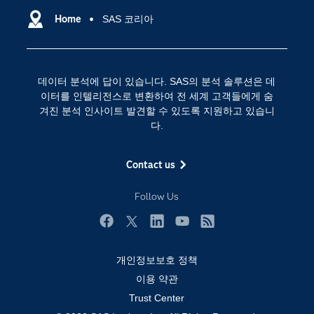
SAS 이벤트 정보
Home
SAS 코리아
디지털 트랜스포메이션
SAS 채용 정보
분석 (Analytics)
SAS를 선택해야 하는 이유
인공 지능
데이터 분석에 답이 있습니다. SAS의 분석 솔루션은 데
Training
클라우드 컴퓨팅
이터를 인텔리전스로 변환하여 전 세계 고객들에게 숨
개발자(Developers)
겨진 분석 인사이트 발견할 수 있도록 지원하고 있습니
다.
교육 전문가
무료체험 및 구매
Contact us
문서화
Follow Us
산업별
솔루션 (Solutions)
Facebook
Twitter
LinkedIn
YouTube
RSS
영상 튜토리얼
개인정보보호 정책
자격증
이용 약관
접근성
Trust Center