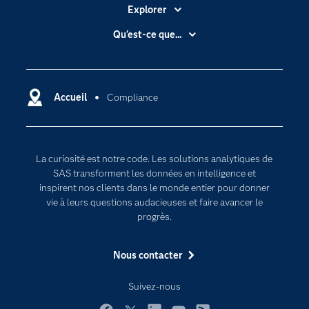
Explorer
Accessibilité
Qu'est-ce que...
Actualités
Cloud computing
Carrières
Data science
Certifications
Accueil
Compliance
Intelligence artificielle
Communities
Internet des objets
Developers
L'analytique
La curiosité est notre code. Les solutions analytiques de
Documentation
Transformation digitale
SAS transforment les données en intelligence et
Pour les enseignants
inspirent nos clients dans le monde entier pour donner
vie à leurs questions audacieuses et faire avancer le
Entreprise
progrès.
Etudiants
Nous contacter
Formations
My SAS
Suivez-nous
Pourquoi SAS ?