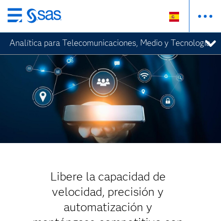
Ir
al
Analítica para Telecomunicaciones, Medio y Tecnología
contenido
principal
Libere la capacidad de
velocidad, precisión y
automatización y