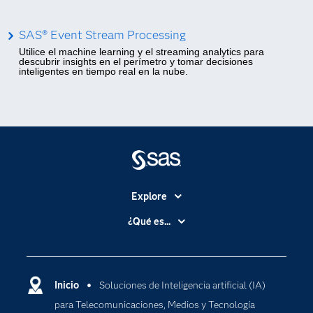
SAS® Event Stream Processing
Utilice el machine learning y el streaming analytics para
descubrir insights en el perímetro y tomar decisiones
inteligentes en tiempo real en la nube.
Explore
Accesibilidad
¿Qué es...
Certificación
Analítica
Compañía
Ciencia de datos
Comunidades
Inicio
Soluciones de Inteligencia artificial (IA)
Cloud Computing
para Telecomunicaciones, Medios y Tecnología
Desarrolladores
Inteligencia artificial