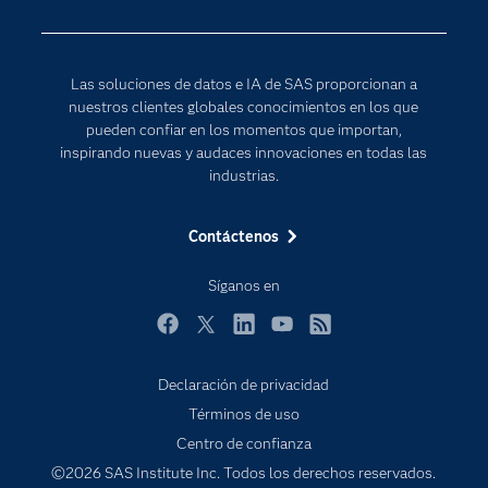
Para los educadores
Documentación
Las soluciones de datos e IA de SAS proporcionan a
Estudiantes
nuestros clientes globales conocimientos en los que
pueden confiar en los momentos que importan,
Eventos
inspirando nuevas y audaces innovaciones en todas las
Formación
industrias.
Industrias
Contáctenos
Internet de las Cosas
Mi SAS
Síganos en
Oportunidades profesionales
Facebook
Twitter
LinkedIn
YouTube
RSS
Probar / Comprar
Declaración de privacidad
Productos
Términos de uso
Sala de prensa
Centro de confianza
SAS Viya
©2026 SAS Institute Inc. Todos los derechos reservados.