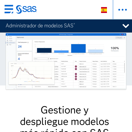
Ir
al
Administrador de modelos SAS
®
contenido
principal
Gestione y
despliegue modelos