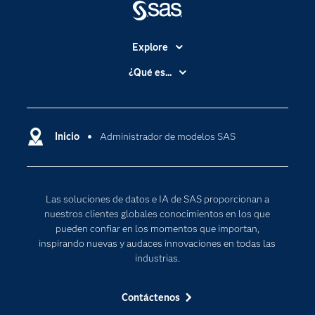
Explore
Accesibilidad
¿Qué es...
Certificación
Analítica
Compañía
Ciencia de datos
Comunidades
Inicio
Administrador de modelos SAS
Cloud Computing
Desarrolladores
Inteligencia artificial
Para los educadores
Las soluciones de datos e IA de SAS proporcionan a
Documentación
nuestros clientes globales conocimientos en los que
Estudiantes
pueden confiar en los momentos que importan,
inspirando nuevas y audaces innovaciones en todas las
Eventos
industrias.
Formación
Contáctenos
Industrias