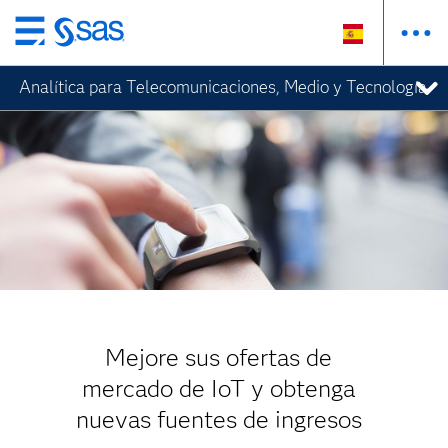
Ir
al
Analítica para Telecomunicaciones, Medio y Tecnología
contenido
principal
Mejore sus ofertas de
mercado de IoT y obtenga
nuevas fuentes de ingresos