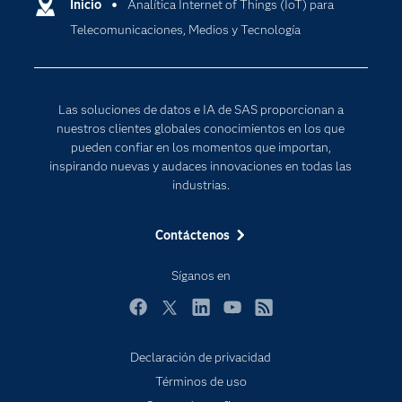
Comunidades
Inicio
Analítica Internet of Things (IoT) para
Cloud Computing
Telecomunicaciones, Medios y Tecnología
Desarrolladores
Inteligencia artificial
Para los educadores
Documentación
Las soluciones de datos e IA de SAS proporcionan a
Estudiantes
nuestros clientes globales conocimientos en los que
pueden confiar en los momentos que importan,
Eventos
inspirando nuevas y audaces innovaciones en todas las
Formación
industrias.
Industrias
Contáctenos
Internet de las Cosas
Mi SAS
Síganos en
Oportunidades profesionales
Facebook
Twitter
LinkedIn
YouTube
RSS
Probar / Comprar
Declaración de privacidad
Productos
Términos de uso
Sala de prensa