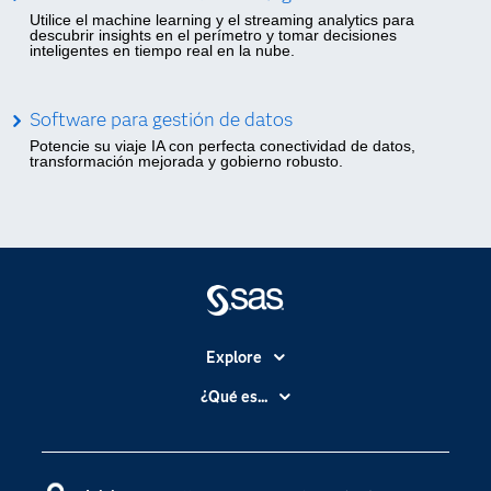
Utilice el machine learning y el streaming analytics para
descubrir insights en el perímetro y tomar decisiones
inteligentes en tiempo real en la nube.
Software para gestión de datos
Potencie su viaje IA con perfecta conectividad de datos,
transformación mejorada y gobierno robusto.
Explore
Accesibilidad
¿Qué es...
Certificación
Analítica
Compañía
Ciencia de datos