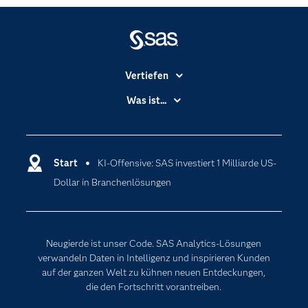
Vertiefen
Branchen
Was ist...
Communitys
Analytics
Dokumentation
Cloud Computing
Entwickler
Start
KI-Offensive: SAS investiert 1 Milliarde US-
Data Science
Dollar in Branchenlösungen
Erreichbarkeit
Generative AI
Events
Internet der Dinge
Karriere
Künstliche Intelligenz
Neugierde ist unser Code. SAS Analytics-Lösungen
Für Lehrkräfte
verwandeln Daten in Intelligenz und inspirieren Kunden
auf der ganzen Welt zu kühnen neuen Entdeckungen,
Lehrvideos
die den Fortschritt vorantreiben.
Lösungen