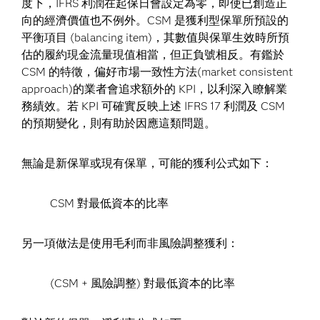
度下，IFRS 利潤在起保日會設定為零，即使已創造正
向的經濟價值也不例外。CSM 是獲利型保單所預設的
平衡項目 (balancing item)，其數值與保單生效時所預
估的履約現金流量現值相當，但正負號相反。有鑑於
CSM 的特徵，偏好市場一致性方法(market consistent
approach)的業者會追求額外的 KPI，以利深入瞭解業
務績效。若 KPI 可確實反映上述 IFRS 17 利潤及 CSM
的預期變化，則有助於因應這類問題。
無論是新保單或現有保單，可能的獲利公式如下：
CSM 對最低資本的比率
另一項做法是使用毛利而非風險調整獲利：
(CSM + 風險調整) 對最低資本的比率