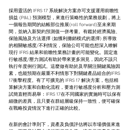
採用靈活的 IFRS 17 系統解決方案亦可支援運用前瞻性
損益 (P&L) 預測模型，來進行策略性的業務規劃，將上
一個報告期間的結帳部位推展(roll forward)至未來期
間，並納入新契約預測值一併考量。有鑑於經濟風險、
保險風險及方法選擇 (如獲利攤銷模式的選擇) 所導致
的相關敏感度/不利情況，保險公司可能也想深入瞭解
現行 IFRS 結果和前瞻性業務計畫的可能變化。固定進
行敏感度/壓力測試有助於帶來更多洞見，因此不該只
執行年度例行測試。這麼做有助於及早關注關鍵風險因
素，也能預期在嚴重不利情形下對關鍵產品組合的IFRS
17衝擊程度。有了可擴充的 IFRS 17 解決方案，包括精
算解決方案和自動化流程，要進行敏感度分析和壓力測
試簡直輕而易舉：IFRS 17在不同國家的實施時可以保有
細微的差異，且只要在群組層級保持一致性，便可確保
在戰略投資情況下進行正確的比較。
在新的會計準則下，資產及負債評估將以市場價值來進