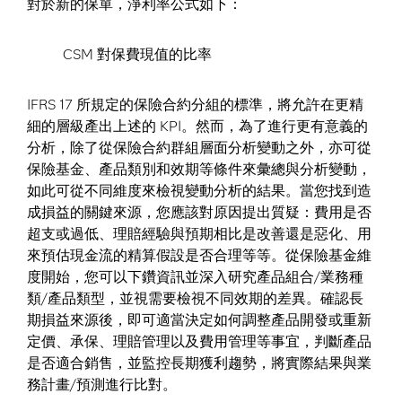
對於新的保單，淨利率公式如下：
CSM 對保費現值的比率
IFRS 17 所規定的保險合約分組的標準，將允許在更精
細的層級產出上述的 KPI。然而，為了進行更有意義的
分析，除了從保險合約群組層面分析變動之外，亦可從
保險基金、產品類別和效期等條件來彙總與分析變動，
如此可從不同維度來檢視變動分析的結果。當您找到造
成損益的關鍵來源，您應該對原因提出質疑：費用是否
超支或過低、理賠經驗與預期相比是改善還是惡化、用
來預估現金流的精算假設是否合理等等。從保險基金維
度開始，您可以下鑽資訊並深入研究產品組合/業務種
類/產品類型，並視需要檢視不同效期的差異。確認長
期損益來源後，即可適當決定如何調整產品開發或重新
定價、承保、理賠管理以及費用管理等事宜，判斷產品
是否適合銷售，並監控長期獲利趨勢，將實際結果與業
務計畫/預測進行比對。