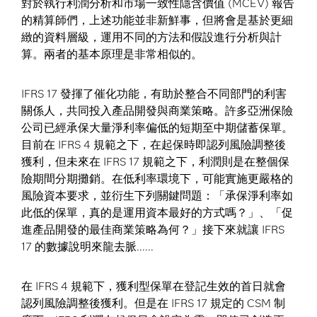
對於執行利潤分析和市場一致性隱含價值 (MCEV) 報告
的精算師們，上述功能並非新鮮事，但將會是基於更細
緻的資料層級，運用不同的方法和假設進行分析與計
算。兩者的基本原理是非常相似的。
IFRS 17 發揮了催化功能，有助於整合不同部門的利害
關係人，共同投入產品開發與商業策略。許多亞洲保險
公司已經承保大量淨利率偏低的短期至中期儲蓄保單。
目前在 IFRS 4 規範之下，在起保時即認列風險調整後
獲利，但未來在 IFRS 17 規範之下，利潤則是在整個保
險期間分期攤銷。在低利率環境下，可能實施更嚴格的
風險資本要求，並衍生下列關鍵問題：「承保淨利率如
此低的保單，真的是運用資本最好的方式嗎？」、「促
進產品開發的最佳商業策略為何？」接下來就讓 IFRS
17 的數據說明來龍去脈......
在 IFRS 4 規範下，獲利型保單在登記生效的首日就會
認列風險調整後獲利。但是在 IFRS 17 規定的 CSM 制