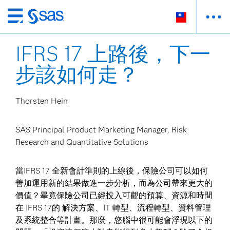
跳
至
IFRS 17 上路後，下一
主
要
步該如何走？
內
容
Thorsten Hein
SAS Principal Product Marketing Manager, Risk
Research and Quantitative Solutions
當IFRS 17 全新會計準則的上線後，保險公司可以如何
善加運用新的結果做進一步分析，而為公司帶來更大的
價值？畢竟保險公司已經投入可觀的預算、資源和時間
在 IFRS 17的 解決方案、IT 轉型、流程轉型、資料管理
及系統整合等計畫。那麼，您腦中很可能會浮現以下的