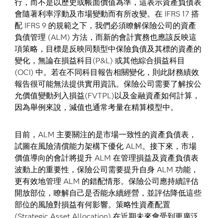
行，而不是以歷史或帳面價值為準，這表示資產負債表
會隨著利率浮動及市場變動而有所改變。在 IFRS 17 搭
配 IFRS 9 的規範之下，我們必須瞭解保險公司的資產
負債管理 (ALM) 方法，而新的會計實務也應該反映這
項策略，目標是反映同類型中保險負債及其標的資產的
變化，無論在損益科目(P&L) 或其他綜合損益科目
(OCI) 中。若在不同科目報告相關變化，則此財務績效
報告很可能無法提供實用資訊。保險公司需要了解按公
允價值變動列入損益(FVTPL)以及金融資產如何計算，
因為舉例來說，減值也通常考量在精算模型中。
目前，ALM 主要關注的是市場一致性的資產負債表，
試圖在風險清償能力架構下優化 ALM。接下來，市場
價值導向的會計將提升 ALM 在管理損益及資產負債表
波動上的重要性，保險公司需要提升自身 ALM 功能，
更有效地管理 ALM 的錯配情形。保險公司應持續評估
開放部位，瞭解自己是否能永續經營，並評估降低這些
部位的風險對損益有何影響。策略性資產配置
(Strategic Asset Allocation) 在近期未來會受到更廣泛