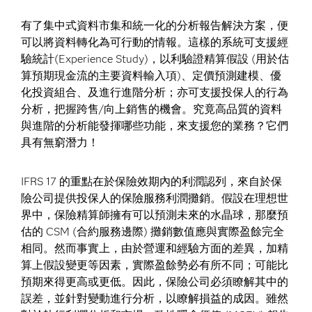
有了集中式資料市集和統一化的分析報告解決方案，便
可以將資料轉化為可行動的情報。這樣的系統可支援經
驗統計(Experience Study)，以利驗證精算假設 (用於估
算預期現金流的主要資料輸入項)、定價預測建模、優
化投資組合、及進行進階分析；亦可支援投保人的行為
分析，把握跨售/向上銷售的機會。究竟高品質的資料
與進階的分析能發揮哪些功能，來支援您的業務？它們
具有無窮潛力！
IFRS 17 的重點在於保險效期內的利潤認列，來自於保
險公司提供投保人的保險服務利潤攤銷。假設在理想世
界中，保險精算師擁有可以預測未來的水晶球，那麼預
估的 CSM (合約服務邊際) 攤銷數值應與實際盈餘完全
相同。然而事實上，由於營運和經驗方面的差異，加精
算上假設變更等因素，實際盈餘勢必有所不同；可能比
預期來得更高或更低。因此，保險公司必須瞭解其中的
誤差，並針對變動進行分析，以瞭解損益的成因。雖然