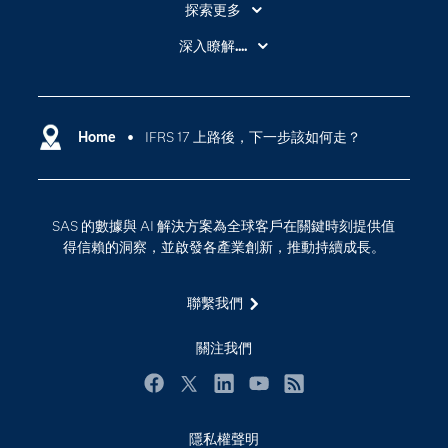
探索更多
About SAS
深入瞭解....
My SAS
人工智慧
SAS Viya
分析
Why SAS？
Home
IFRS 17 上路後，下一步該如何走？
數位轉型
影片教學
物聯網
技術支援資料
資料科學
SAS 的數據與 AI 解決方案為全球客戶在關鍵時刻提供值
探索工作機會
雲端計算
得信賴的洞察，並啟發各產業創新，推動持續成長。
支援服務
最新消息
聯繫我們
校園 - 學生
關注我們
校園 - 教育者
活動
Facebook
Twitter
LinkedIn
YouTube
RSS
產品
隱私權聲明