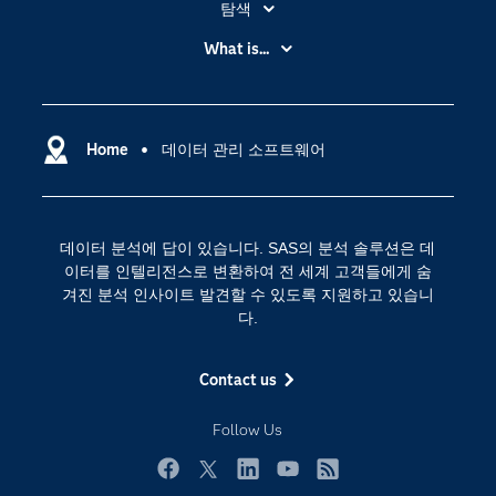
탐색
My SAS
What is...
News Room
IoT(사물 인터넷)
SAS Viya
데이터 사이언스
SAS 이벤트 정보
Home
데이터 관리 소프트웨어
디지털 트랜스포메이션
SAS 채용 정보
분석 (Analytics)
SAS를 선택해야 하는 이유
인공 지능
데이터 분석에 답이 있습니다. SAS의 분석 솔루션은 데
Training
클라우드 컴퓨팅
이터를 인텔리전스로 변환하여 전 세계 고객들에게 숨
개발자(Developers)
겨진 분석 인사이트 발견할 수 있도록 지원하고 있습니
다.
교육 전문가
무료체험 및 구매
Contact us
문서화
Follow Us
산업별
솔루션 (Solutions)
Facebook
Twitter
LinkedIn
YouTube
RSS