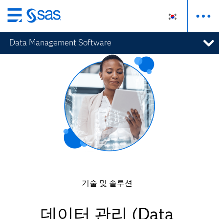
메
인
Data Management Software
컨
텐
츠
로
바
로
가
기
기술 및 솔루션
데이터 관리 (Data