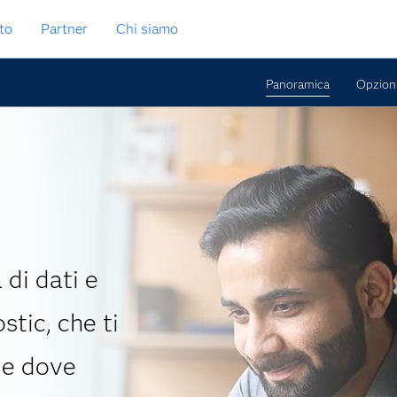
to
Partner
Chi siamo
Panoramica
Opzion
di dati e
stic, che ti
 e dove