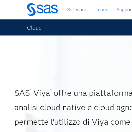
Passa
Software
Learn
Suppor
ai
contenuti
principali
Cloud
SAS
Viya
offre una piattaforma 
®
®
analisi cloud native e cloud agno
permette l'utilizzo di Viya come