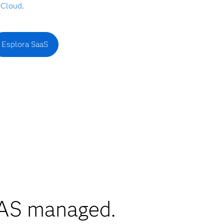
g Cloud
.
Esplora SaaS
i SAS managed.