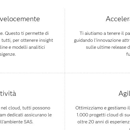
ù velocemente
Accelera
e. Questo ti permette di
Ti aiutiamo a tenere il 
tutti, per ottenere insight
guidando l'innovazione att
line e modelli analitici
sulle ultime release 
sigenze.
f
ività
Agi
 nel cloud, tutti possono
Ottimizziamo e gestiamo il
eam dedicati assicurano le
1.000 progetti cloud di su
ell'ambiente SAS.
oltre 20 anni di esperienz