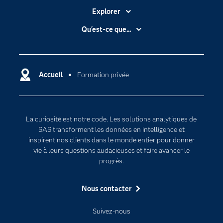
Explorer
Accessibilité
Qu'est-ce que...
Actualités
Cloud computing
Carrières
Data science
Certifications
Accueil
Formation privée
Intelligence artificielle
Communities
Internet des objets
Developers
L'analytique
La curiosité est notre code. Les solutions analytiques de
Documentation
Transformation digitale
SAS transforment les données en intelligence et
Pour les enseignants
inspirent nos clients dans le monde entier pour donner
vie à leurs questions audacieuses et faire avancer le
Entreprise
progrès.
Etudiants
Nous contacter
Formations
My SAS
Suivez-nous
Pourquoi SAS ?