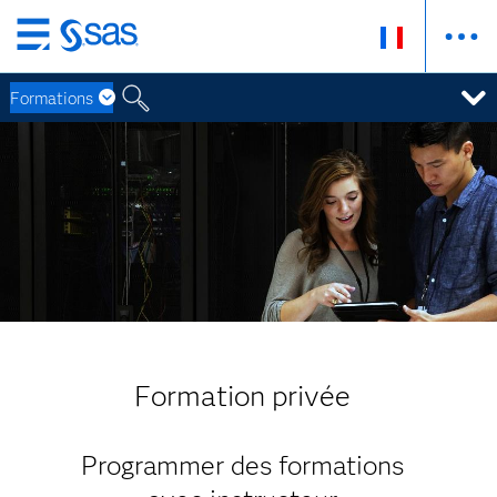
Passer
au
Formations
contenu
principal
Formation privée
Programmer des formations