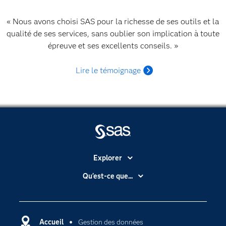
« Nous avons choisi SAS pour la richesse de ses outils et la
qualité de ses services, sans oublier son implication à toute
épreuve et ses excellents conseils. »
Lire le témoignage
Explorer
Accessibilité
Qu'est-ce que...
Actualités
Cloud computing
Carrières
Data science
Certifications
Accueil
Gestion des données
Intelligence artificielle