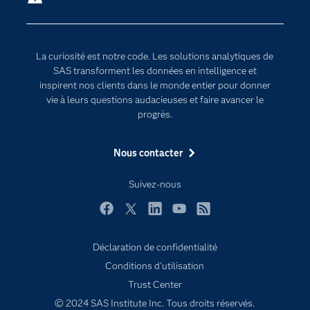
Communities
Internet des objets
Developers
L'analytique
La curiosité est notre code. Les solutions analytiques de
Documentation
Transformation digitale
SAS transforment les données en intelligence et
Pour les enseignants
inspirent nos clients dans le monde entier pour donner
vie à leurs questions audacieuses et faire avancer le
Entreprise
progrès.
Etudiants
Nous contacter
Formations
My SAS
Suivez-nous
Pourquoi SAS ?
Facebook
Twitter
LinkedIn
YouTube
RSS
Produits
SAS Viya
Déclaration de confidentialité
Conditions d'utilisation
Secteurs d'activité
Trust Center
Solutions
© 2024 SAS Institute Inc. Tous droits réservés.