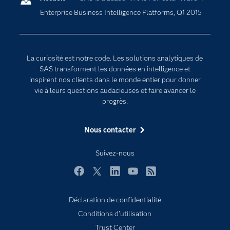
Enterprise Business Intelligence Platforms, Q1 2015
Communities
Internet des objets
Developers
L'analytique
Documentation
Transformation digitale
La curiosité est notre code. Les solutions analytiques de
Pour les enseignants
SAS transforment les données en intelligence et
inspirent nos clients dans le monde entier pour donner
Entreprise
vie à leurs questions audacieuses et faire avancer le
Etudiants
progrès.
Formations
Nous contacter
My SAS
Pourquoi SAS ?
Suivez-nous
Produits
Facebook
Twitter
LinkedIn
YouTube
RSS
SAS Viya
Déclaration de confidentialité
Secteurs d'activité
Conditions d'utilisation
Solutions
Trust Center