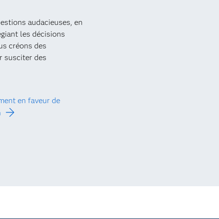
estions audacieuses, en
égiant les décisions
us créons des
 susciter des
ment en faveur de
n