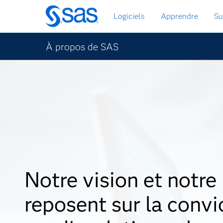
Passer
Logiciels
Apprendre
Su
au
contenu
principal
À propos de SAS
Notre vision et notre
reposent sur la convi