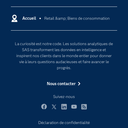
Carrières
Data science
Certifications
Accueil
Retail &amp; Biens de consommation
Intelligence artificielle
Communities
Internet des objets
Developers
L'analytique
La curiosité est notre code. Les solutions analytiques de
Documentation
Transformation digitale
SAS transforment les données en intelligence et
Pour les enseignants
inspirent nos clients dans le monde entier pour donner
vie à leurs questions audacieuses et faire avancer le
Entreprise
progrès.
Etudiants
Nous contacter
Formations
My SAS
Suivez-nous
Pourquoi SAS ?
Facebook
Twitter
LinkedIn
YouTube
RSS
Produits
SAS Viya
Déclaration de confidentialité