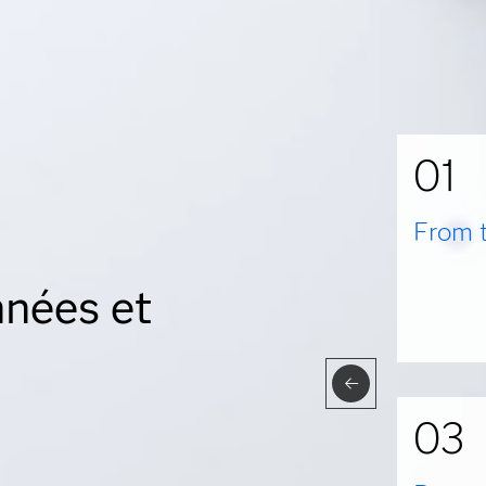
01
From 
nnées et
03