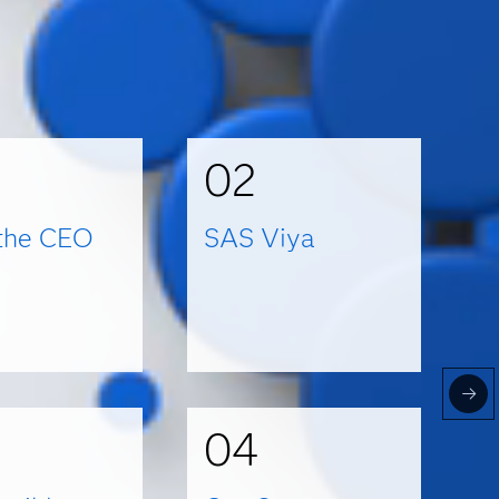
02
the CEO
SAS Viya
04