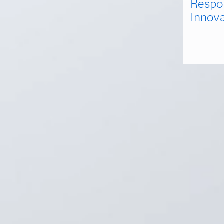
Respo
Innov