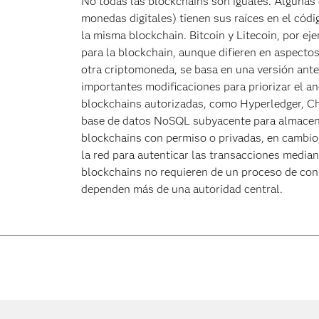
No todas las blockchains son iguales. Alguna
monedas digitales) tienen sus raíces en el códi
la misma blockchain. Bitcoin y Litecoin, por e
para la blockchain, aunque difieren en aspectos
otra criptomoneda, se basa en una versión anter
importantes modificaciones para priorizar el an
blockchains autorizadas, como Hyperledger, C
base de datos NoSQL subyacente para almacena
blockchains con permiso o privadas, en cambio,
la red para autenticar las transacciones media
blockchains no requieren de un proceso de con
dependen más de una autoridad central.