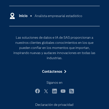
Analítica
Compañía
Ciencia de datos
Comunidades
Inicio
Analista empresarial estadístico
Cloud Computing
Desarrolladores
Inteligencia artificial
Para los educadores
Las soluciones de datos e IA de SAS proporcionan a
Documentación
nuestros clientes globales conocimientos en los que
Estudiantes
pueden confiar en los momentos que importan,
inspirando nuevas y audaces innovaciones en todas las
Eventos
industrias.
Formación
Contáctenos
Industrias
Internet de las Cosas
Síganos en
Mi SAS
Facebook
Twitter
LinkedIn
YouTube
RSS
Oportunidades profesionales
Probar / Comprar
Declaración de privacidad