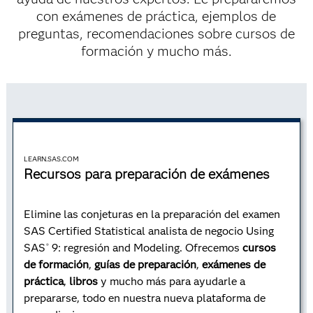
con exámenes de práctica, ejemplos de
regresión y modelado
Ser estudiante o educador significa obtener descuentos
preguntas, recomendaciones sobre cursos de
académicos en exámenes de certificación SAS, e-
formación y mucho más.
learning y mucho más. Así que ahora puede aprender
Utilice este ID de examen para inscribirse:
A00-240
más sin comprometer sus finanzas.
Descuentos académicos
LEARN.SAS.COM
Recursos para preparación de exámenes
Elimine las conjeturas en la preparación del examen
SAS Certified Statistical analista de negocio Using
SAS
9: regresión and Modeling. Ofrecemos
cursos
®
de formación
,
guías de preparación
,
exámenes de
práctica
,
libros
y mucho más para ayudarle a
prepararse, todo en nuestra nueva plataforma de