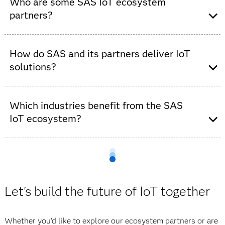
consulting and industry partners who work with SAS to
Who are some SAS IoT ecosystem
help organizations turn IoT data into actionable
partners?
intelligence.
Key partners include Georgia-Pacific, Harman, Lockheed
Martin, Marcman, Exacter, SoftServe, ClearBlade,
How do SAS and its partners deliver IoT
Inspira and many others spanning industries from
solutions?
manufacturing to smart cities.
By combining SAS advanced analytics and AI with
partner technologies in cloud, edge computing and IoT
Which industries benefit from the SAS
platforms, organizations gain real-time insights,
IoT ecosystem?
predictive capabilities and scalable deployments.
Industries such as manufacturing, energy, utilities,
health care, transportation and government use SAS IoT
solutions to improve efficiency, reduce costs and
innovate with data-driven intelligence.
Let's build the future of IoT together
Whether you’d like to explore our ecosystem partners or are