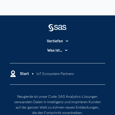
Vertiefen
Branchen
Was ist...
Communitys
Analytics
Dokumentation
Cloud Computing
Entwickler
Start
IoT Ecosystem Partners
Data Science
Erreichbarkeit
Generative AI
Events
Internet der Dinge
Neugierde ist unser Code. SAS Analytics-Lösungen
Karriere
Künstliche Intelligenz
verwandeln Daten in Intelligenz und inspirieren Kunden
Für Lehrkräfte
auf der ganzen Welt zu kühnen neuen Entdeckungen,
die den Fortschritt vorantreiben.