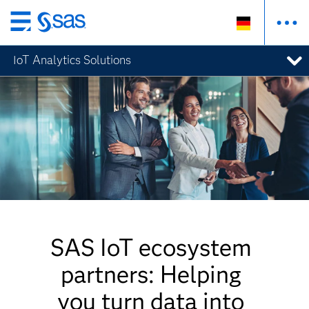
Zurück
zum
IoT Analytics Solutions
Hauptinhalt
SAS IoT ecosystem
partners: Helping
you turn data into