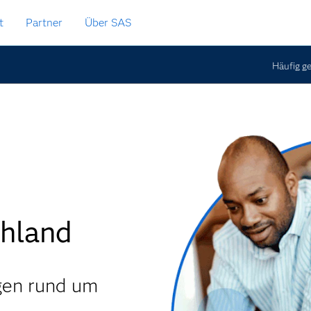
t
Partner
Über SAS
Häufig ge
hland
gen rund um