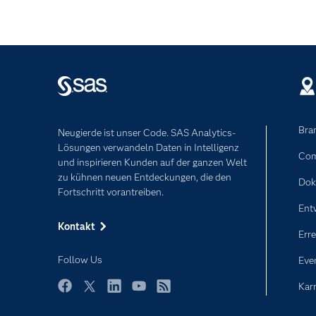
Bra
Neugierde ist unser Code. SAS Analytics-
Lösungen verwandeln Daten in Intelligenz
Com
und inspirieren Kunden auf der ganzen Welt
zu kühnen neuen Entdeckungen, die den
Dok
Fortschritt vorantreiben.
Ent
Kontakt
Erre
Follow Us
Eve
Karr
Facebook
Twitter
LinkedIn
YouTube
RSS