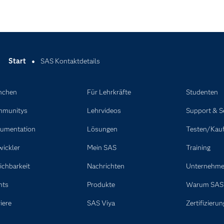
Start
SAS Kontaktdetails
nchen
Für Lehrkräfte
Studenten
munitys
Lehrvideos
Support & S
umentation
Lösungen
Testen/Kau
wickler
Mein SAS
Training
ichbarkeit
Nachrichten
Unternehm
nts
Produkte
Warum SAS
iere
SAS Viya
Zertifizierun