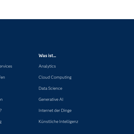
Was ist...
ervices
Analytics
fen
Cloud Computing
Data Science
en
Generative AI
?
Internet der Dinge
g
Künstliche Intelligenz