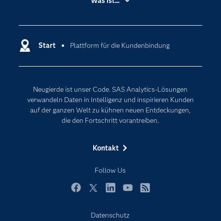
Was ist...
Best-Offer-Funktionen, ergänzt durch
Communitys
Analytics
Echtzeit-Entscheidungsfindung und
Dokumentation
Cloud Computing
nahtlose Integration mit anderen
wesentlichen Marketing-Funktionen
Entwickler
Start
Plattform für die Kundenbindung
Data Science
(Planung, Tests und Attributionsanalysen)
Erreichbarkeit
Generative AI
verhelfen Ihnen zu besseren
Events
Internet der Dinge
Erkenntnissen in kürzerer Zeit. Zudem
Neugierde ist unser Code. SAS Analytics-Lösungen
verkürzen sie die Zeit von der Erkenntnis
Karriere
Künstliche Intelligenz
verwandeln Daten in Intelligenz und inspirieren Kunden
bis zur Aktion.
Für Lehrkräfte
auf der ganzen Welt zu kühnen neuen Entdeckungen,
die den Fortschritt vorantreiben.
Lehrvideos
Lösungen
Kontakt
Mein SAS
Follow Us
Nachrichten
Produkte
Facebook
Twitter
LinkedIn
YouTube
RSS
SAS Viya
Datenschutz