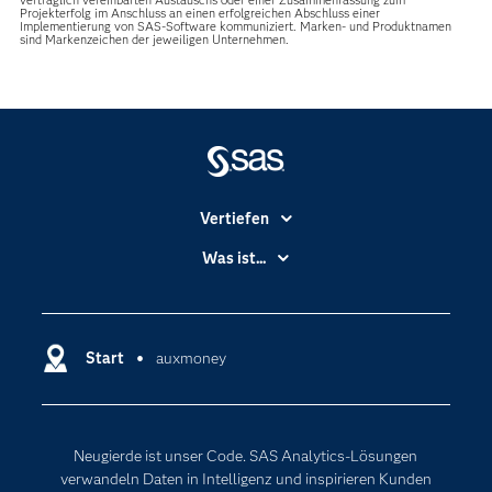
vertraglich vereinbarten Austauschs oder einer Zusammenfassung zum
Projekterfolg im Anschluss an einen erfolgreichen Abschluss einer
Implementierung von SAS-Software kommuniziert. Marken- und Produktnamen
sind Markenzeichen der jeweiligen Unternehmen.
Vertiefen
Branchen
Was ist...
Communitys
Analytics
Dokumentation
Cloud Computing
Entwickler
Start
auxmoney
Data Science
Erreichbarkeit
Generative AI
Events
Internet der Dinge
Neugierde ist unser Code. SAS Analytics-Lösungen
Karriere
Künstliche Intelligenz
verwandeln Daten in Intelligenz und inspirieren Kunden