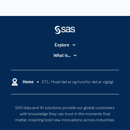
Explore
Accessibility
What is...
Careers
Analytics
Certification
Artificial Intelligence
Communities
Home
ETL: Hvad det er og hvorfor det er vigtigt
Cloud Computing
Company
Data Science
Developers
Digital Transformation
SAS data and AI solutions provide our global customers
Documentation
Internet of Things
with knowledge they can trust in the moments that
For Educators
matter, inspiring bold new innovations across industries.
Events