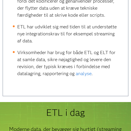
fordi det kodificerer og genanvender processer,
der flytter data uden at kræve tekniske
færdigheder til at skrive kode eller scripts.
ETL har udviklet sig med tiden til at understøtte
nye integrationskrav til for eksempel streaming
af data.
Virksomheder har brug for både ETL og ELT for
at samle data, sikre nøjagtighed og levere den
revision, der typisk kræves i forbindelse med
datalagring, rapportering og
analyse
.
ETL i dag
Moderne data, der bevæger sig hurtigt (streaming