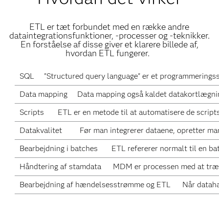
ETL er tæt forbundet med en række andre
dataintegrationsfunktioner, -processer og -teknikker.
En forståelse af disse giver et klarere billede af,
hvordan ETL fungerer.
SQL
"Structured query language" er et programmeringssp
Data mapping
Data mapping også kaldet datakortlægning
Scripts
ETL er en metode til at automatisere de script
Datakvalitet
Før man integrerer dataene, opretter ma
Bearbejdning i batches
ETL refererer normalt til en ba
Håndtering af stamdata
MDM er processen med at trække
Bearbejdning af hændelsesstrømme og ETL
Når dataha