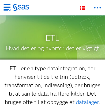
Skip
to
main
content
ETL
Hvad det er og hvorfor det er vigtigt
ETL er en type dataintegration, der
henviser til de tre trin (udtræk,
transformation, indlæsning), der bruges
til at samle data fra flere kilder. Det
bruges ofte til at opbygge et
datalager
.