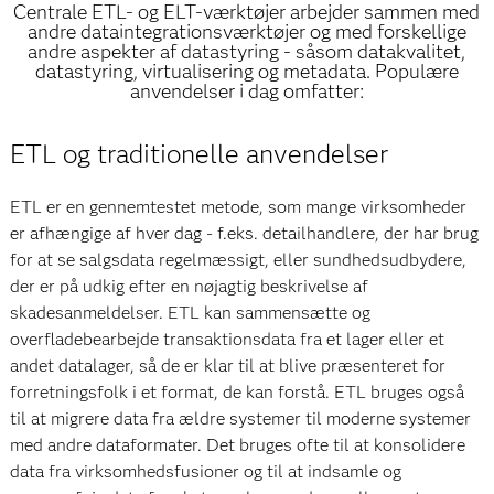
Centrale ETL- og ELT-værktøjer arbejder sammen med
andre dataintegrationsværktøjer og med forskellige
andre aspekter af datastyring - såsom datakvalitet,
datastyring, virtualisering og metadata. Populære
anvendelser i dag omfatter:
ETL og traditionelle anvendelser
ETL er en gennemtestet metode, som mange virksomheder
er afhængige af hver dag - f.eks. detailhandlere, der har brug
for at se salgsdata regelmæssigt, eller sundhedsudbydere,
der er på udkig efter en nøjagtig beskrivelse af
skadesanmeldelser. ETL kan sammensætte og
overfladebearbejde transaktionsdata fra et lager eller et
andet datalager, så de er klar til at blive præsenteret for
forretningsfolk i et format, de kan forstå. ETL bruges også
til at migrere data fra ældre systemer til moderne systemer
med andre dataformater. Det bruges ofte til at konsolidere
data fra virksomhedsfusioner og til at indsamle og