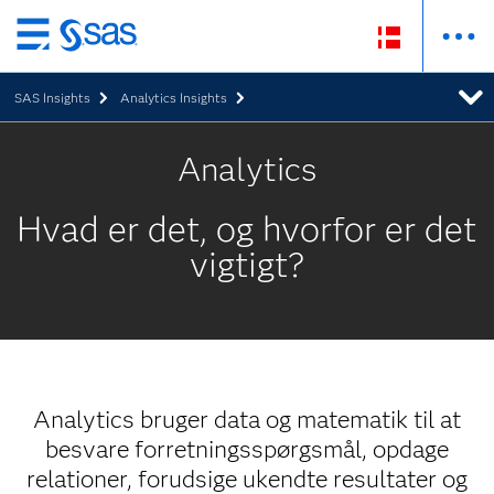
Skip
to
SAS Insights
Analytics Insights
main
content
Analytics
Hvad er det, og hvorfor er det
vigtigt?
Analytics bruger data og matematik til at
besvare forretningsspørgsmål, opdage
relationer, forudsige ukendte resultater og