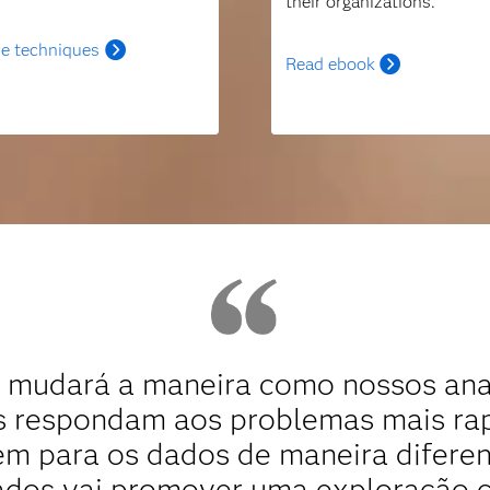
their organizations.
e techniques
Read ebook
s mudará a maneira como nossos ana
es respondam aos problemas mais r
hem para os dados de maneira difere
ados vai promover uma exploração c