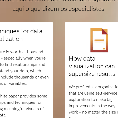
aqui o que dizem os especialistas:
niques for data
alization
ure is worth a thousand
How data
– especially when you’re
 to find relationships and
visualization can
tand your data, which
supersize results
include thousands or even
ns of variables.
We profiled six organizati
that are using self-service
hite paper provides some
exploration to make big
tips and techniques for
improvements in the way 
ng meaningful visuals of
work – no matter the size 
ata.