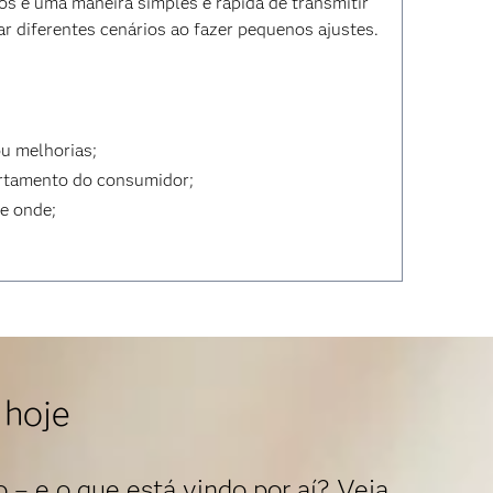
dos é uma maneira simples e rápida de transmitir
r diferentes cenários ao fazer pequenos ajustes.
ou melhorias;
ortamento do consumidor;
 e onde;
 hoje
 – e o que está vindo por aí? Veja