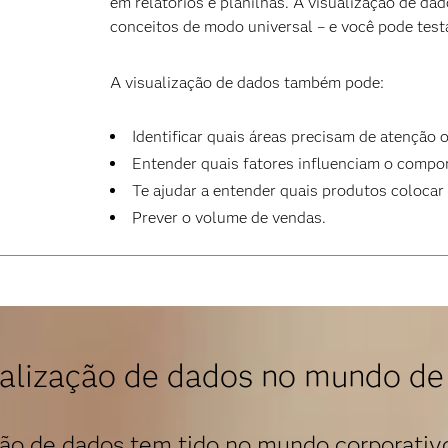
em relatórios e planilhas. A visualização de da
conceitos de modo universal – e você pode testa
A visualização de dados também pode:
Identificar quais áreas precisam de atenção 
Entender quais fatores influenciam o comp
Te ajudar a entender quais produtos colocar
Prever o volume de vendas.
alização de dados no mundo de
ão de dados tem tido no mundo corporativo