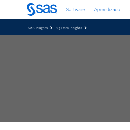
Pular
Software
Aprendizado
para
o
conteúdo
SAS Insights
Big Data Insights
principal