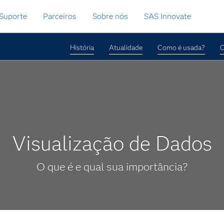
Suporte
Parceiros
Sobre nós
SAS Innovate
História
Atualidade
Como é usada?
C
Visualização de Dados
O que é e qual sua importância?