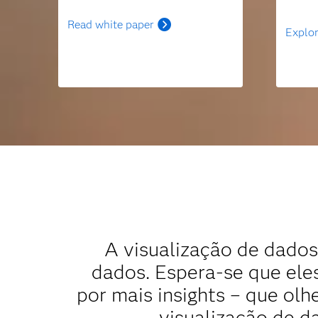
Read white paper
Explor
A visualização de dado
dados. Espera-se que el
por mais insights – que ol
visualização de d