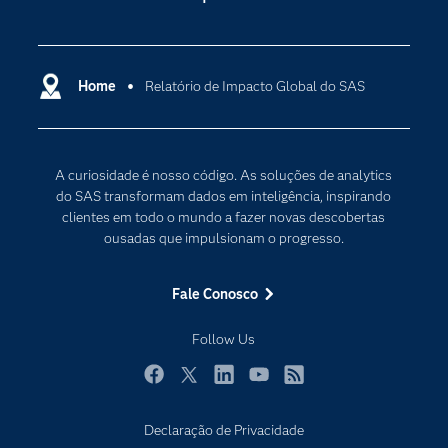
Apoio & Serviços
Análise de dados
Carreiras
Ciência dos dados
Certificação
Home
Relatório de Impacto Global do SAS
Computação em nuvem
Comunidades
Inteligência artificial
Desenvolvedores
Internet das Coisas
A curiosidade é nosso código. As soluções de analytics
Documentação
Transformação digital
do SAS transformam dados em inteligência, inspirando
PARA EDUCADORES
clientes em todo o mundo a fazer novas descobertas
ousadas que impulsionam o progresso.
Empresa
Estudante
Fale Conosco
Eventos
Follow Us
Experimentar / Comprar
Indústrias
Facebook
Twitter
LinkedIn
YouTube
RSS
My SAS
Declaração de Privacidade
Por que o SAS?