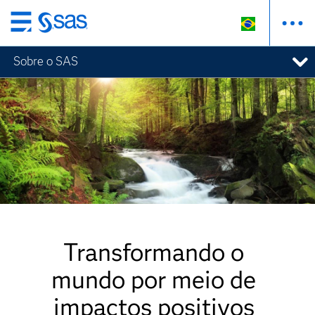
Pular
para
Sobre o SAS
o
conteúdo
principal
Transformando o
mundo por meio de
impactos positivos