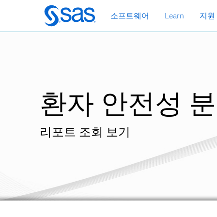
메
소프트웨어
Learn
지원
인
컨
텐
츠
로
바
로
환자 안전성 
가
기
리포트 조회 보기