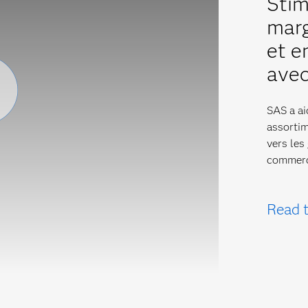
Stim
marg
et e
avec
SAS a ai
assortim
vers les
commerci
Read t