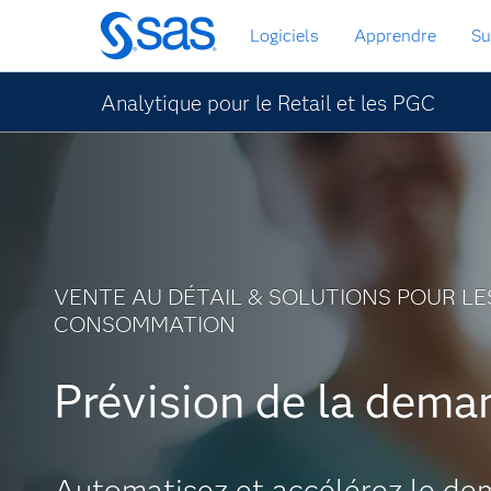
Passer
Logiciels
Apprendre
Su
au
contenu
principal
Analytique pour le Retail et les PGC
VENTE AU DÉTAIL & SOLUTIONS POUR LE
CONSOMMATION
Prévision de la dema
Prévision de la dema
Automatisez et accélérez le d