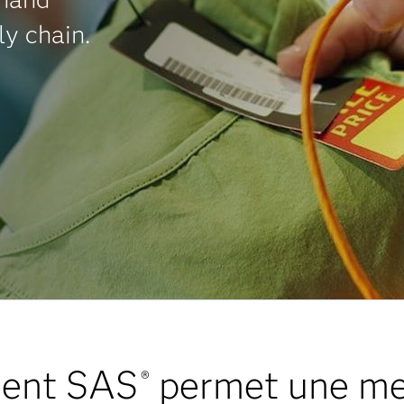
ly chain.
ent SAS
permet une mei
®