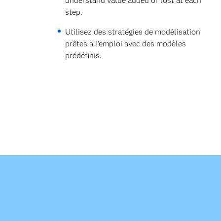
understand value added or lost at each
step.
Utilisez des stratégies de modélisation
prêtes à l'emploi avec des modèles
prédéfinis.