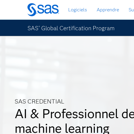
Passer
Logiciels
Apprendre
Su
au
contenu
principal
SAS
Global Certification Program
®
SAS CREDENTIAL
AI & Professionnel d
machine learning