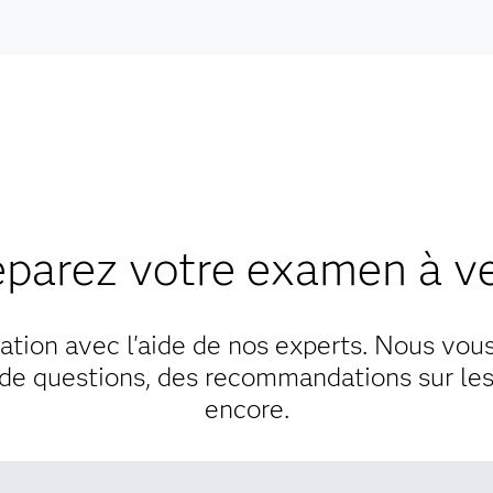
Etes-vous un étudiant ou un éducateur ?
En tant qu'étudiant, éducateur ou apprenant indépendant, v
certification SAS, l'apprentissage en ligne et plus encore.
livres - sans vous ruiner.
Trouver des réductio
éparez votre examen à ve
ication avec l'aide de nos experts. Nous vo
e questions, des recommandations sur les 
encore.