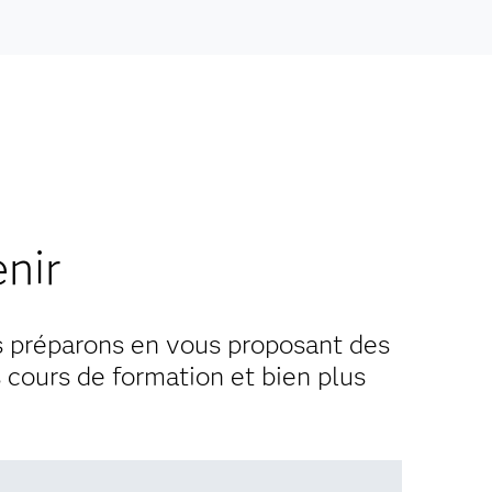
ous bénéficiez de réductions sur les examens de
 Vous pouvez donc maintenant vous lancer dans les
ns académiques
nir
us préparons en vous proposant des
cours de formation et bien plus