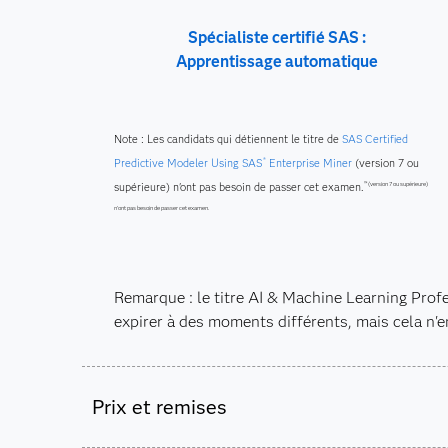
Spécialiste certifié SAS :
Apprentissage automatique
Note : Les candidats qui détiennent le titre de
SAS Certified
Predictive Modeler Using SAS
Enterprise Miner
(version 7 ou
®
supérieure) n'ont pas besoin de passer cet examen.
™ (version 7 ou supérieure)
n'ont pas besoin de passer cet examen.
Remarque : le titre AI & Machine Learning Profes
expirer à des moments différents, mais cela n'en
Prix et remises