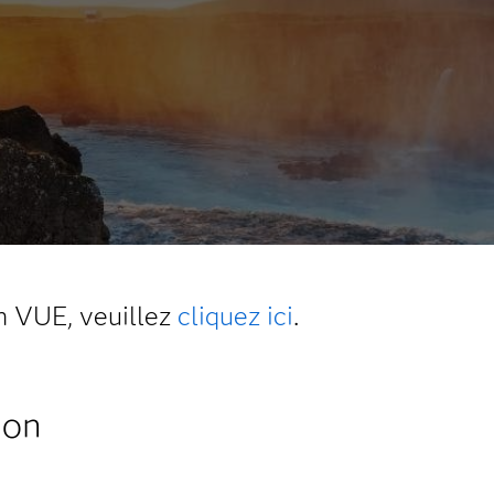
n VUE, veuillez
cliquez ici
.
ion