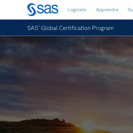
Passer
Logiciels
Apprendre
Su
au
contenu
principal
SAS
Global Certification Program
®