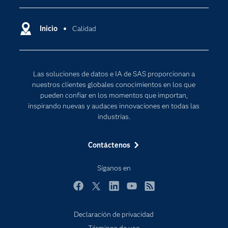
Compañía
Ciencia de datos
Comunidades
Inicio
Calidad
Cloud Computing
Desarrolladores
Inteligencia artificial
Para los educadores
Las soluciones de datos e IA de SAS proporcionan a
Documentación
nuestros clientes globales conocimientos en los que
Estudiantes
pueden confiar en los momentos que importan,
inspirando nuevas y audaces innovaciones en todas las
Eventos
industrias.
Formación
Contáctenos
Industrias
Internet de las Cosas
Síganos en
Mi SAS
Facebook
Twitter
LinkedIn
YouTube
RSS
Oportunidades profesionales
Probar / Comprar
Declaración de privacidad
Términos de uso