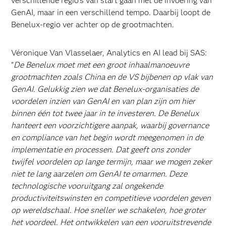
verschillende regio’s van start gaan met de invoering van
GenAI, maar in een verschillend tempo. Daarbij loopt de
Benelux-regio ver achter op de grootmachten.
Véronique Van Vlasselaer, Analytics en AI lead bij SAS:
"
De Benelux moet met een groot inhaalmanoeuvre
grootmachten zoals China en de VS bijbenen op vlak van
GenAI. Gelukkig zien we dat Benelux-organisaties de
voordelen inzien van GenAI en van plan zijn om hier
binnen één tot twee jaar in te investeren. De Benelux
hanteert een voorzichtigere aanpak, waarbij governance
en compliance van het begin wordt meegenomen in de
implementatie en processen. Dat geeft ons zonder
twijfel voordelen op lange termijn, maar we mogen zeker
niet te lang aarzelen om GenAI te omarmen. Deze
technologische vooruitgang zal ongekende
productiviteitswinsten en competitieve voordelen geven
op wereldschaal. Hoe sneller we schakelen, hoe groter
het voordeel. Het ontwikkelen van een vooruitstrevende