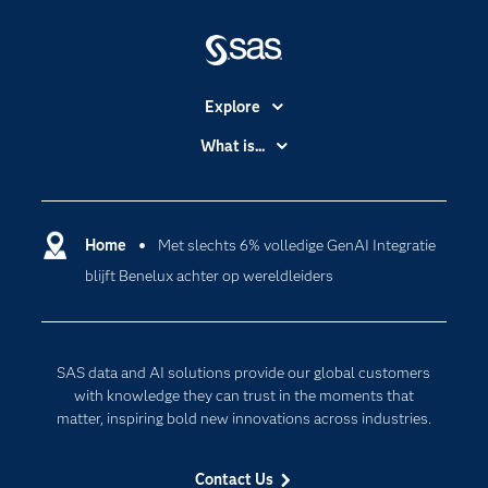
Explore
Accessibility
What is...
Careers
Analytics
Certification
Artificial Intelligence
Communities
Home
Met slechts 6% volledige GenAI Integratie
Cloud Computing
blijft Benelux achter op wereldleiders
Company
Data Science
Developers
Generative AI
Documentation
Responsible Innovation
SAS data and AI solutions provide our global customers
For Educators
with knowledge they can trust in the moments that
matter, inspiring bold new innovations across industries.
Events
Industries
Contact Us