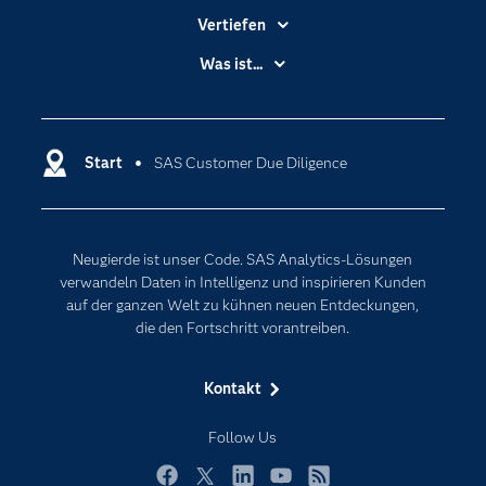
Vertiefen
Branchen
Was ist...
Communitys
Analytics
Dokumentation
Cloud Computing
Entwickler
Start
SAS Customer Due Diligence
Data Science
Erreichbarkeit
Generative AI
Events
Internet der Dinge
Neugierde ist unser Code. SAS Analytics-Lösungen
Karriere
Künstliche Intelligenz
verwandeln Daten in Intelligenz und inspirieren Kunden
Für Lehrkräfte
auf der ganzen Welt zu kühnen neuen Entdeckungen,
die den Fortschritt vorantreiben.
Lehrvideos
Lösungen
Kontakt
Mein SAS
Follow Us
Nachrichten
Produkte