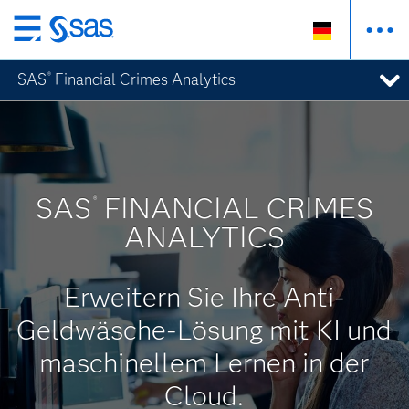
Zurück
zum
SAS
Financial Crimes Analytics
®
Hauptinhalt
SAS
FINANCIAL CRIMES
®
ANALYTICS
Erweitern Sie Ihre Anti-
Geldwäsche-Lösung mit KI und
maschinellem Lernen in der
Cloud.