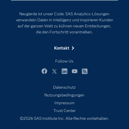
Events
Internet der Dinge
Neugierde ist unser Code. SAS Analytics-Lösungen
Karriere
Künstliche Intelligenz
verwandeln Daten in Intelligenz und inspirieren Kunden
Für Lehrkräfte
auf der ganzen Welt zu kühnen neuen Entdeckungen,
die den Fortschritt vorantreiben.
Lehrvideos
Lösungen
Kontakt
Mein SAS
Follow Us
Nachrichten
Produkte
Facebook
Twitter
LinkedIn
YouTube
RSS
SAS Viya
Datenschutz
Studenten
Nutzungsbedingungen
Support & Services
Impressum
Trust Center
Testen/Kaufen
©2026 SAS Institute Inc. Alle Rechte vorbehalten.
Training