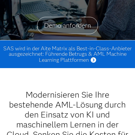
Demo anfordern
SAS wird in der Aite Matrix als Best-in-Class-Anbieter
ausgezeichnet: Führende Betrugs & AML Machine
Learning Plattformen
Modernisieren Sie Ihre
bestehende AML-Lösung durch
den Einsatz von KI und
maschinellem Lernen in der
Cloud. Senken Sie die Kosten für