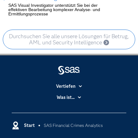
SAS Visual Investigator unterstützt Sie bei der
effektiven Bearbeitung komplexer Analyse- und
Ermittlungsprozesse
Durchsuchen Sie alle unsere Lösungen für Betrug,
AML und Security Intelligence
Vertiefen
Branchen
Was ist...
Communitys
Analytics
Dokumentation
Cloud Computing
Entwickler
Start
SAS Financial Crimes Analytics
Data Science
Erreichbarkeit
Generative AI