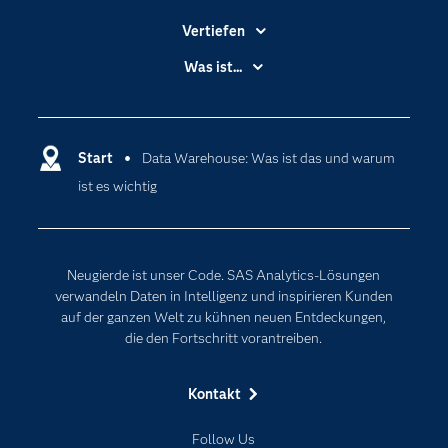
Vertiefen
Branchen
Was ist...
Communitys
Analytics
Dokumentation
Cloud Computing
Entwickler
Start
Data Warehouse: Was ist das und warum
Data Science
ist es wichtig
Erreichbarkeit
Generative AI
Events
Internet der Dinge
Karriere
Künstliche Intelligenz
Neugierde ist unser Code. SAS Analytics-Lösungen
Für Lehrkräfte
verwandeln Daten in Intelligenz und inspirieren Kunden
auf der ganzen Welt zu kühnen neuen Entdeckungen,
Lehrvideos
die den Fortschritt vorantreiben.
Lösungen
Mein SAS
Kontakt
Nachrichten
Follow Us