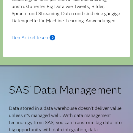
unstrukturierter Big Data wie Tweets, Bilder,
Sprach- und Streaming-Daten und sind eine gängige
Datenquelle für Machine-Learning-Anwendungen.
Den Artikel lesen
SAS
Data Management
®
Data stored in a data warehouse doesn’t deliver value
unless it’s managed well. With data management
technology from SAS, you can transform big data into
big opportunity with data integration, data