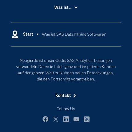
Branchen
Was ist...
Communitys
Analytics
Dokumentation
Cloud Computing
Entwickler
Start
Was ist SAS Data Mining Software?
Data Science
Erreichbarkeit
Generative AI
Events
Internet der Dinge
Neugierde ist unser Code. SAS Analytics-Lösungen
Karriere
Künstliche Intelligenz
verwandeln Daten in Intelligenz und inspirieren Kunden
Für Lehrkräfte
auf der ganzen Welt zu kühnen neuen Entdeckungen,
die den Fortschritt vorantreiben.
Lehrvideos
Lösungen
Kontakt
Mein SAS
Follow Us
Nachrichten
Produkte
Facebook
Twitter
LinkedIn
YouTube
RSS
SAS Viya