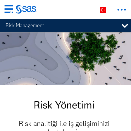
Ana
içeriğe
Risk Management
atla
Risk Yönetimi
Risk analitiği ile iş gelişiminizi