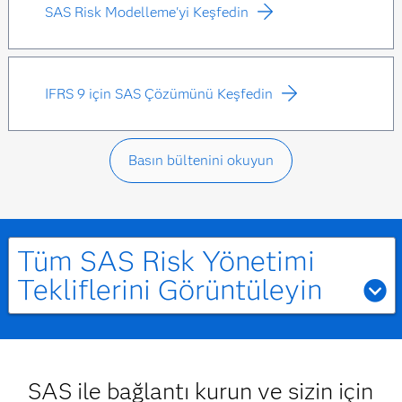
SAS Risk Modelleme'yi Keşfedin
IFRS 9 için SAS Çözümünü Keşfedin
Basın bültenini okuyun
Tüm SAS Risk Yönetimi
Tekliflerini Görüntüleyin
Asset & Liability Management (ALM)
ÖZELLİKLİ ÇÖZÜM
SAS ile bağlantı kurun ve sizin için
SAS® Asset and Liability Management