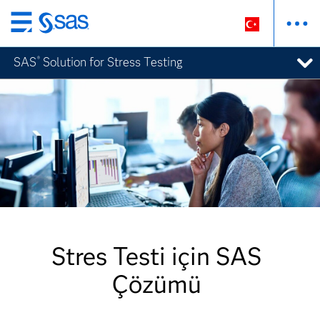
Ana
içeriğe
SAS
Solution for Stress Testing
®
atla
Stres Testi için SAS
Çözümü