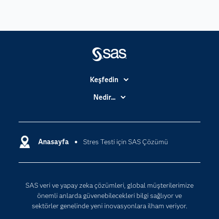
Keşfedin
Basın Bültenleri
Nedir...
Benim SAS'ım
Analitik
Dene/ Satın Al
Bulut Bilişim
Destek & Hizmetler
Anasayfa
Stres Testi için SAS Çözümü
Veri Bilimi
Dijital Dönüşüm
Yapay Zekâ
Dokümantasyon
SAS veri ve yapay zeka çözümleri, global müşterilerimize
Erişebilirlik
önemli anlarda güvenebilecekleri bilgi sağlıyor ve
Etkinlikler
sektörler genelinde yeni inovasyonlara ilham veriyor.