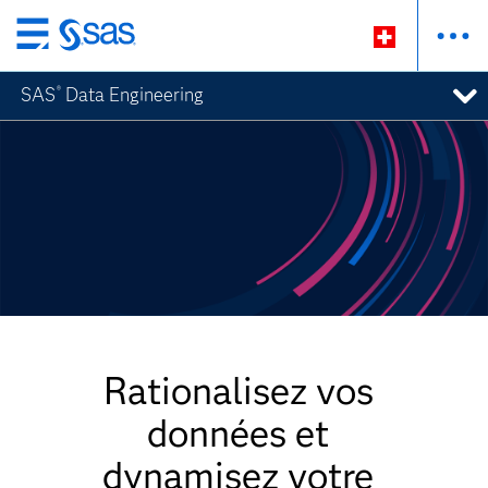
Passer
au
SAS
Data Engineering
®
contenu
principal
Rationalisez vos
données et
dynamisez votre