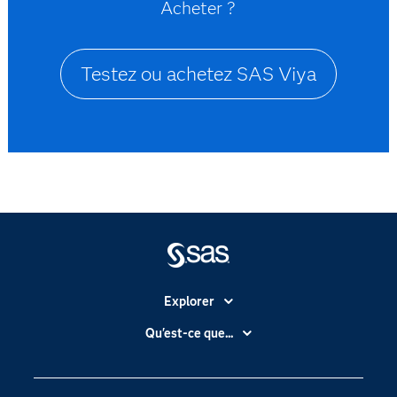
Acheter ?
Testez ou achetez SAS Viya
Explorer
Accessibilité
Qu'est-ce que...
Actualités
Cloud computing
Carrières
Data science