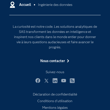
Certifications
Accueil
Ingénierie des données
Intelligence artificielle
Communities
Internet des objets
Developers
L'analytique
La curiosité est notre code. Les solutions analytiques de
Documentation
Transformation digitale
SAS transforment les données en intelligence et
Pour les enseignants
inspirent nos clients dans le monde entier pour donner
vie à leurs questions audacieuses et faire avancer le
Entreprise
progrès.
Etudiants
Nous contacter
Formations
My SAS
Suivez-nous
Pourquoi SAS ?
Facebook
Twitter
LinkedIn
YouTube
RSS
Produits
SAS Viya
Déclaration de confidentialité
Conditions d'utilisation
Secteurs d'activité
Mentions légales
Solutions