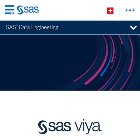
Passer
au
SAS
Data Engineering
®
contenu
principal