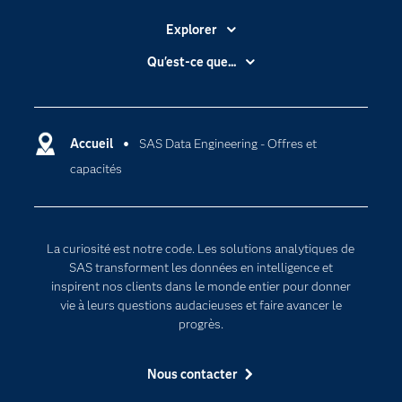
Explorer
Accessibilité
Qu'est-ce que...
Actualités
Cloud computing
Carrières
Data science
Certifications
Accueil
SAS Data Engineering - Offres et
Intelligence artificielle
capacités
Communities
Internet des objets
Developers
L'analytique
Documentation
Transformation digitale
La curiosité est notre code. Les solutions analytiques de
Pour les enseignants
SAS transforment les données en intelligence et
inspirent nos clients dans le monde entier pour donner
Entreprise
vie à leurs questions audacieuses et faire avancer le
Etudiants
progrès.
Formations
Nous contacter
My SAS