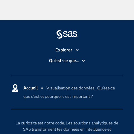
Explorer
Accessibilité
Qu'est-ce que...
Actualités
Cloud computing
Carrières
Data science
Certifications
Accueil
Visualisation des données : Qu'est-ce
Intelligence artificielle
que c'est et pourquoi c'est important ?
Communities
Internet des objets
Developers
L'analytique
Documentation
Transformation digitale
La curiosité est notre code. Les solutions analytiques de
Pour les enseignants
SAS transforment les données en intelligence et