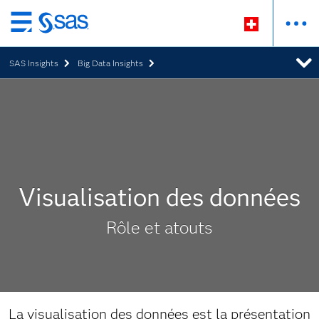
Passer
au
SAS Insights
Big Data Insights
contenu
principal
Visualisation des données
Rôle et atouts
La visualisation des données est la présentation